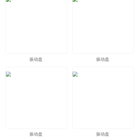
振动盘
振动盘
振动盘
振动盘