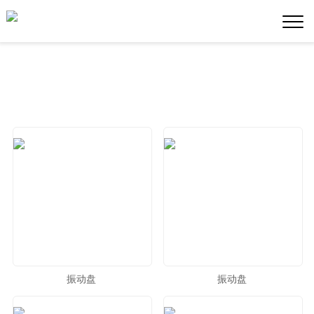
振动盘
振动盘