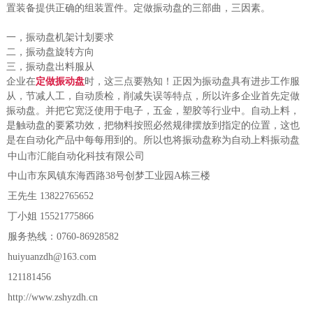
置装备提供正确的组装置件。定做振动盘的三部曲，三因素。
一，振动盘机架计划要求
二，振动盘旋转方向
三，振动盘出料服从
企业在
定做振动盘
时，这三点要熟知！正因为振动盘具有进步工作服
从，节减人工，自动质检，削减失误等特点，所以许多企业首先定做
振动盘。并把它宽泛使用于电子，五金，塑胶等行业中。自动上料，
是触动盘的要紧功效，把物料按照必然规律摆放到指定的位置，这也
是在自动化产品中每每用到的。所以
也将振动盘称为自动上料振动盘
中山市汇能自动化科技有限公司
中山市东凤镇东海西路38号创梦工业园A栋三楼
王先生 13822765652
丁小姐 15521775866
服务热线：0760-86928582
huiyuanzdh@163.com
121181456
http://www.zshyzdh.cn