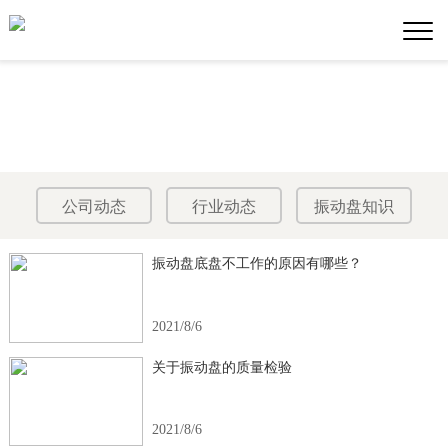
公司动态
行业动态
振动盘知识
振动盘底盘不工作的原因有哪些？
2021/8/6
关于振动盘的质量检验
2021/8/6