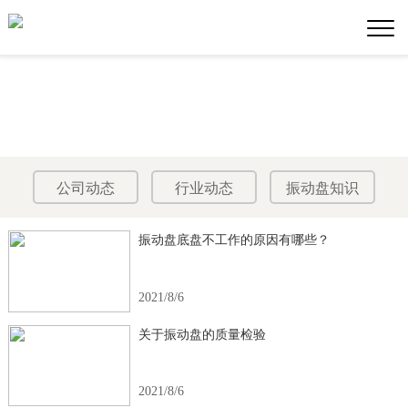
公司动态
行业动态
振动盘知识
振动盘底盘不工作的原因有哪些？
2021/8/6
关于振动盘的质量检验
2021/8/6