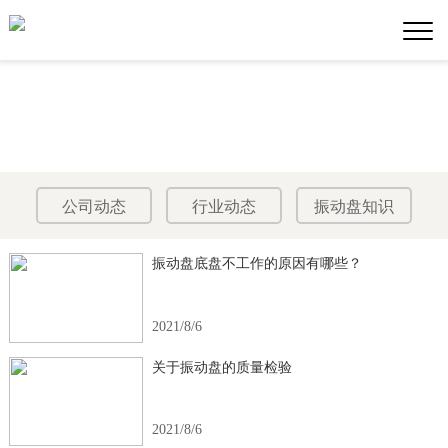
公司动态
行业动态
振动盘知识
振动盘底盘不工作的原因有哪些？
2021/8/6
关于振动盘的质量检验
2021/8/6