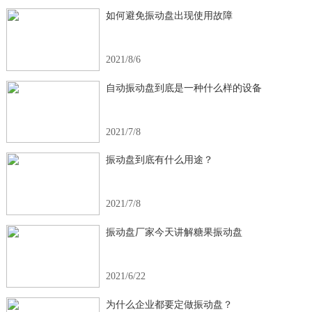
如何避免振动盘出现使用故障
2021/8/6
自动振动盘到底是一种什么样的设备
2021/7/8
振动盘到底有什么用途？
2021/7/8
振动盘厂家今天讲解糖果振动盘
2021/6/22
为什么企业都要定做振动盘？